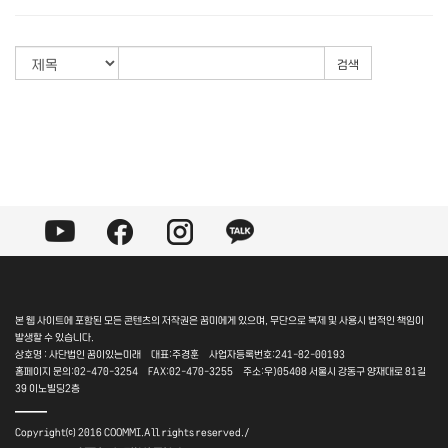
검색
본 웹 사이트에 포함된 모든 콘텐츠의 저작권은 꿈미에게 있으며, 무단으로 복제 및 사용시 법적인 책임이
발생할 수 있습니다.
상호명 : 사단법인 꿈이있는미래 대표:주경훈 사업자등록번호:241-82-00193
홈페이지 문의:02-470-3254 FAX:02-470-3255 주소:우)05408 서울시 강동구 양재대로 81길
39 이노빌딩2층
――
Copyright⒞ 2016 COOMMI.All rights reserved./