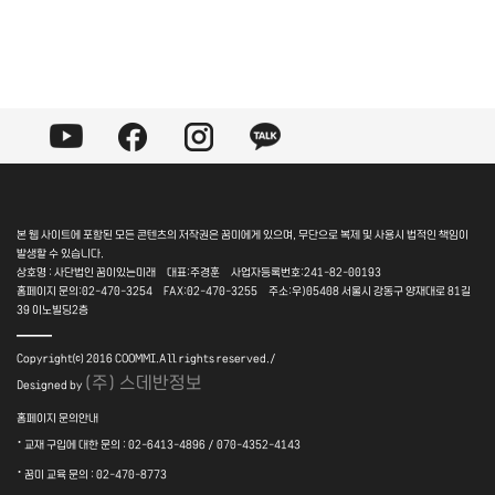
본 웹 사이트에 포함된 모든 콘텐츠의 저작권은 꿈미에게 있으며, 무단으로 복제 및 사용시 법적인 책임이
발생할 수 있습니다.
상호명 : 사단법인 꿈이있는미래 대표:주경훈 사업자등록번호:241-82-00193
홈페이지 문의:02-470-3254 FAX:02-470-3255 주소:우)05408 서울시 강동구 양재대로 81길
39 이노빌딩2층
――
Copyright⒞ 2016 COOMMI.All rights reserved./
(주) 스데반정보
Designed by
홈페이지 문의안내
·
교재 구입에 대한 문의 : 02-6413-4896 / 070-4352-4143
·
꿈미 교육 문의 : 02-470-8773