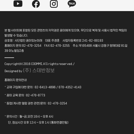
본 웹 사이트에 포함된 모든 콘텐츠의 저작권은 꿈미에게 있으며, 무단으로 복제 및 사용시 법적인 책임이
발생할 수 있습니다.
상호명 : 사단법인 꿈이있는미래 대표:주경훈 사업자등록번호:241-82-00193
홈페이지 문의:02-470-3254 FAX:02-470-3255 주소:우)05408 서울시 강동구 양재대로 81길
39 이노빌딩2층
――
Copyright⒞ 2016 COOMMI.All rights reserved./
(주) 스데반정보
Designed by
홈페이지 문의안내
·
교재 구입에 대한 문의 : 02-6413-4896 / 070-4352-4143
·
꿈미 교육 문의 : 02-470-8773
·
등업(게시판 열람 권한 관련)문의 : 02-470-3254
·
문의시간 : 월~금,오전 10시 ~ 오후 4시
단, 점심시간 오후 12시 ~ 오후 1시 (통화연결안됨)