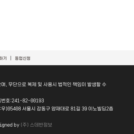
｜
하기
등업신청
며, 무단으로 복제 및 사용시 법적인 책임이 발생할 수
:241-82-00193
소:우)05408 서울시 강동구 양재대로 81길 39 이노빌딩2층
igned by
(주) 스데반정보