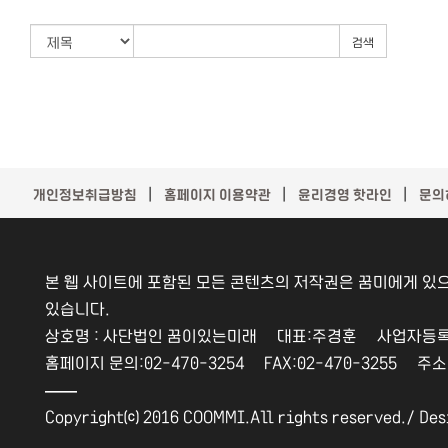
검색
｜
｜
｜
개인정보취급방침
홈페이지 이용약관
윤리경영 핫라인
문의
본 웹 사이트에 포함된 모든 콘텐츠의 저작권은 꿈미에게 있으
있습니다.
상호명 : 사단법인 꿈이있는미래 대표:주경훈 사업자등록번호
홈페이지 문의:02-470-3254 FAX:02-470-3255 주
――
Copyright⒞ 2016 COOMMI.All rights reserved./
Des