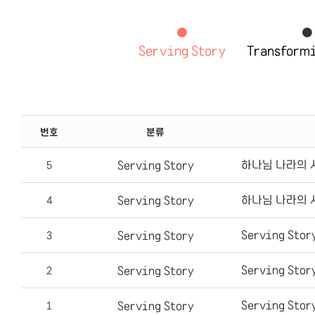
Serving Story
Transformi
번호
분류
하나님 나라의 시
Serving Story
5
하나님 나라의 시
Serving Story
4
Serving Sto
Serving Story
3
Serving Sto
Serving Story
2
Serving St
Serving Story
1