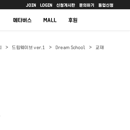
JOIN
LOGIN
신청게시판
문의하기
등업신청
메타버스
MALL
후원
>
>
>
회
드림웨이브 ver.1
Dream School
교재
보