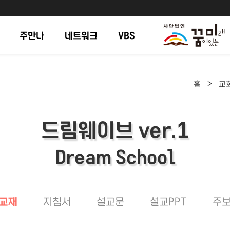
주만나
네트워크
VBS
>
홈
교
드림웨이브 ver.1
Dream School
교재
지침서
설교문
설교PPT
주