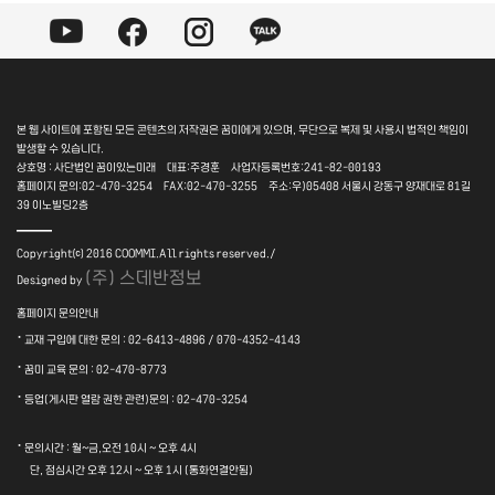
본 웹 사이트에 포함된 모든 콘텐츠의 저작권은 꿈미에게 있으며, 무단으로 복제 및 사용시 법적인 책임이
발생할 수 있습니다.
상호명 : 사단법인 꿈이있는미래 대표:주경훈 사업자등록번호:241-82-00193
홈페이지 문의:02-470-3254 FAX:02-470-3255 주소:우)05408 서울시 강동구 양재대로 81길
39 이노빌딩2층
――
Copyright⒞ 2016 COOMMI.All rights reserved./
(주) 스데반정보
Designed by
홈페이지 문의안내
·
교재 구입에 대한 문의 : 02-6413-4896 / 070-4352-4143
·
꿈미 교육 문의 : 02-470-8773
·
등업(게시판 열람 권한 관련)문의 : 02-470-3254
·
문의시간 : 월~금,오전 10시 ~ 오후 4시
단, 점심시간 오후 12시 ~ 오후 1시 (통화연결안됨)