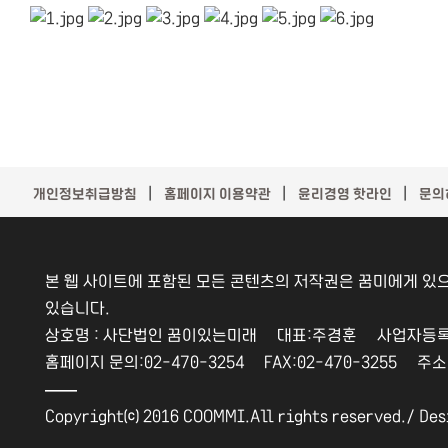
｜
｜
｜
개인정보취급방침
홈페이지 이용약관
윤리경영 핫라인
문의
본 웹 사이트에 포함된 모든 콘텐츠의 저작권은 꿈미에게 있으
있습니다.
상호명 : 사단법인 꿈이있는미래 대표:주경훈 사업자등록번호
홈페이지 문의:02-470-3254 FAX:02-470-3255 주
――
Copyright⒞ 2016 COOMMI.All rights reserved./
Des