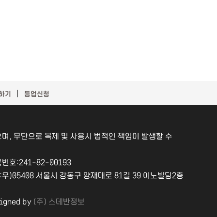
｜
하기
등업신청
며, 무단으로 복제 및 사용시 법적인 책임이 발생할 수
:241-82-00193
소:우)05408 서울시 강동구 양재대로 81길 39 이노빌딩2층
igned by
(주) 스데반정보