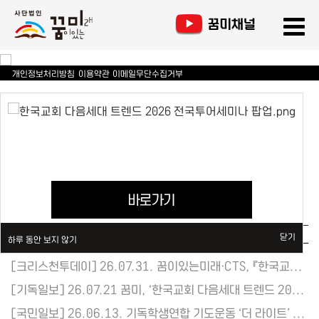
개인정보처리방침
이용약관
이메일무단수집거부
NOTICE. 꿈미 소식
닫기
닫기
하루 동안 보지 않기
하루 동안 보지 않기
닫기
하루 동안 보지 않기
공지사항
닫기
하루 동안 보지 않기
[크리스천투데이] 26.07.31. 꿈이있는미래·CTS, 『한국교회 다음세대 트렌드 2026』 북콘서트 개최 | “교회 청소년 41%, 떠날 생각 해봤다”… AI 시대 한국교회 진단
[기독일보] 26.07.21 꿈미, ‘한국교회 다음세대 트렌드 2026’ 전국 세미나 개최
[국민일보] 26.06.13. 기독학생연합 기도운동 ‘더 라이트’ 주최 측 추산 8000여명 | 서울시청광장 참석 학생 450명, “학교 기도모임 참여하겠다”