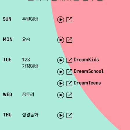
SUN
주일예배
MON
요송
DreamKids
TUE
123
가정예배
DreamSchool
DreamTeens
WED
꿈토리
THU
성경동화