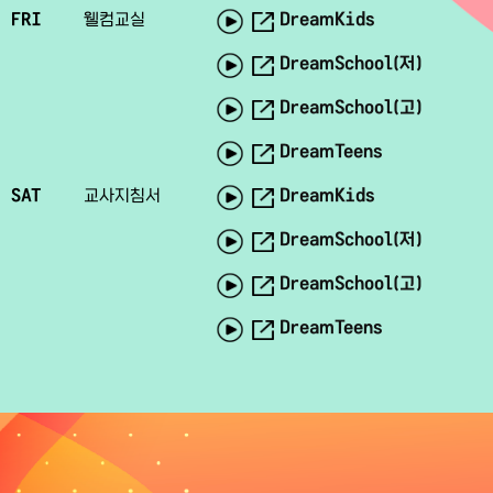
DreamKids
FRI
웰컴교실
DreamSchool(저)
DreamSchool(고)
DreamTeens
DreamKids
SAT
교사지침서
DreamSchool(저)
DreamSchool(고)
DreamTeens